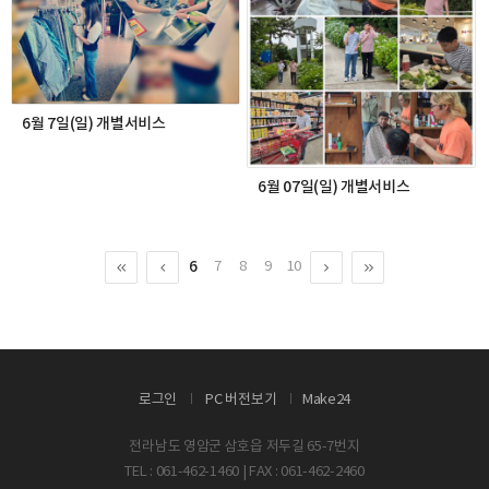
6월 7일(일) 개별서비스
6월 07일(일) 개별서비스
6
7
8
9
10
로그인
PC 버전보기
Make24
전라남도 영암군 삼호읍 저두길 65-7번지
TEL : 061-462-1460 | FAX : 061-462-2460