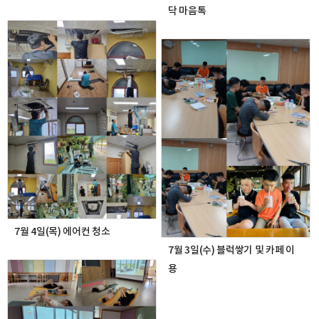
닥 마음톡
7월 4일(목) 에어컨 청소
7월 3일(수) 블럭쌓기 및 카페 이
용