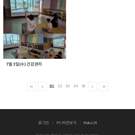
7월 3일(수) 건강관리
81
82
83
84
85
로그인
PC 버전보기
Make24