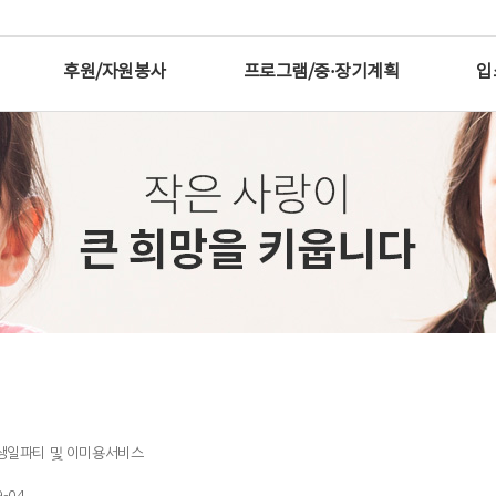
후원/자원봉사
프로그램/중·장기계획
입
) 생일파티 및 이미용서비스
9-04