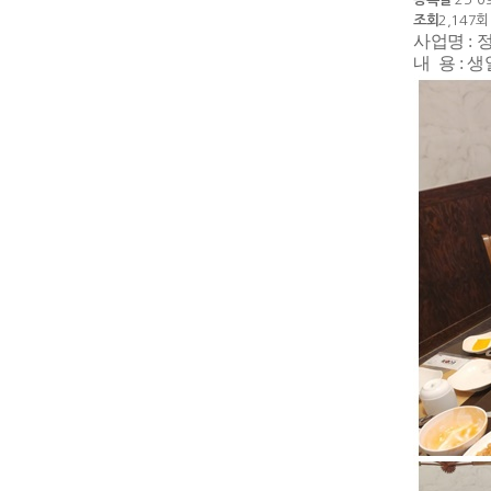
조회
2,147회
사업명 :
내 용 :